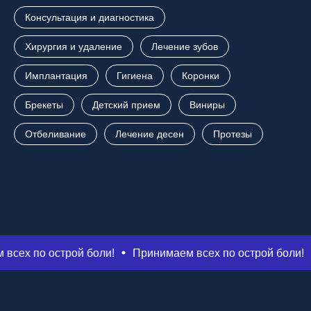
Консультация и диагностика
Хирургия и удаление
Лечение зубов
Имплантация
Гигиена
Коронки
Брекеты
Детский прием
Виниры
Отбеливание
Лечение десен
Протезы
 острой боли!
Принимаем всех по острой боли!
Прини