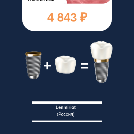
4 843 ₽
+
=
Lenmiriot
(Россия)