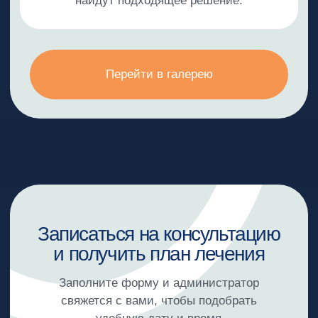
Услуги
Консультации и диагностика
Хирургия и имплантация
Лечение зубов
Протезирование зубов
Ортодонтия
Детский приём
Профессиональная гигиена
Отбеливание зубов
Лечение дёсен и слизистых
О нас
О клинике
Врачи
Примеры работ
Отзывы
Блог