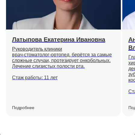
Отзывы наших
пациентов - лучшая
награда
Латыпова Екатерина Ивановна
А
В
Руководитель клиники
врач-стоматолог-ортопед, берётся за самые
Гл
сложные случаи, протезирует онкобольных.
хи
Лечение слизистых полости рта.
де
зу
Стаж работы: 11 лет
ко
Ст
Ждём вас в нашей
Подробнее
По
клинике