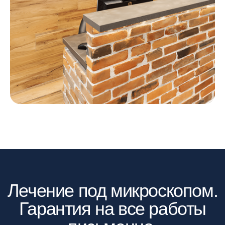
Программное обеспечение позволяет
расставить имплантаты в 3D-модели
и спланировать будущее положение
зубов и самих имплантатов внутри
кости
С помощью умного цифрового планирования
мы качественно и точно изготавливаем
протезы из циркония, которые служат