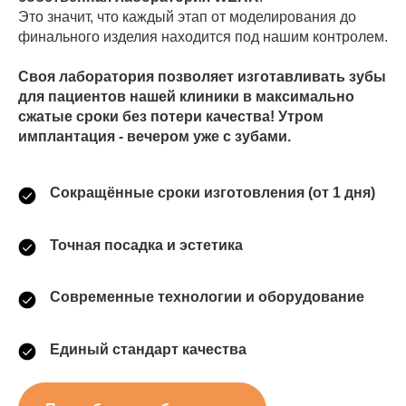
Это значит, что каждый этап от моделирования до
финального изделия находится под нашим контролем.
Своя лаборатория позволяет изготавливать зубы
для пациентов нашей клиники в максимально
сжатые сроки без потери качества! Утром
имплантация - вечером уже с зубами.
В клинике Линии Белого работают только
Сокращённые сроки изготовления (от 1 дня)
опытные врачи со стажем работы от 8
до 30 лет.
Наших специалистов приглашают
Точная посадка и эстетика
выступать на областных телеканалах,
о нас печатают в журналах и знают во всех
социальных сетях.
Современные технологии и оборудование
Безопасное лечение
Безболезненность и комфорт
Единый стандарт качества
во время процедур
Индивидуальный подход
к каждому пациенту