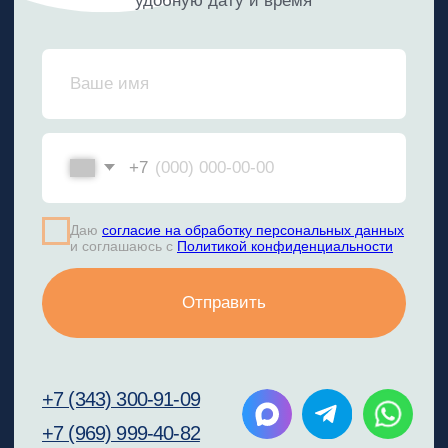
Пациентам
Контакты
Собственная лаборатория
Соцсети
Яндекс.Дзен
Telegram
Вконтакте
MAX
2025 © ООО «Верк»
Лицензия №Л041-01021-66/00328108
Имеются противопоказания. Необходима
консультация специалиста.
Политика конфиденциальности
Юридическая информация