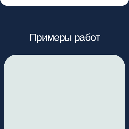
Наш адрес
Екатеринбург, ул. Индустрии 104 (вход
с торца)
Яндекс Карты
Фото входа
Режим работы
Пн-Пт с 8:00 до 21:00
Сб-Вс с 9:00 до 21:00
Способы связи
+7 (343) 300-91-09
+7 (969) 999-40-82